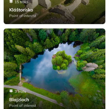
15 trails
Kláštorisko
Point of interest
Blajzloch - Slovak Paradise
3 trails
Blajzloch
Point of interest