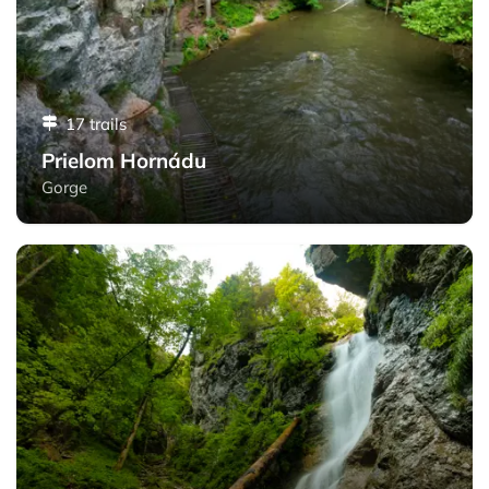
17 trails
Prielom Hornádu
Gorge
Ferrata HZS Kyseľ - Slovak Paradise