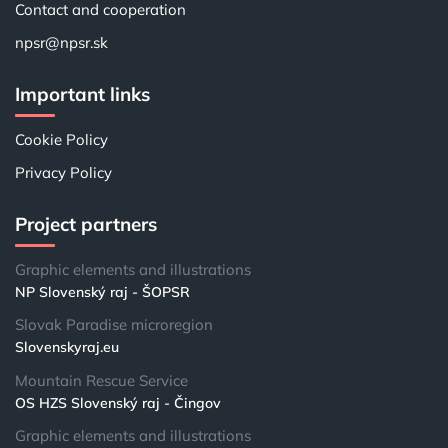
Contact and cooperation
npsr@npsr.sk
Important links
Cookie Policy
Privacy Policy
Project partners
Graphic elements and illustrations
NP Slovenský raj - ŠOPSR
Slovak Paradise microregion
Slovenskyraj.eu
Mountain Rescue Service
OS HZS Slovenský raj - Čingov
Graphic elements and illustrations