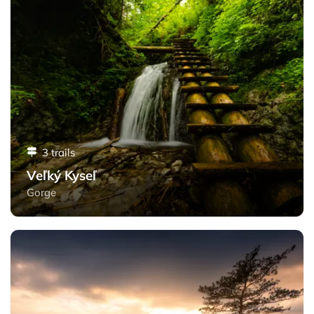
3 trails
Veľký Kyseľ
Gorge
Matka Božia - Slovak Paradise