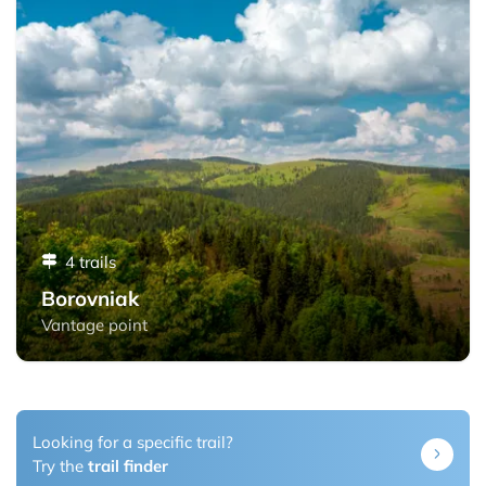
4 trails
Borovniak
Vantage point
Looking for a specific trail?
Try the
trail finder