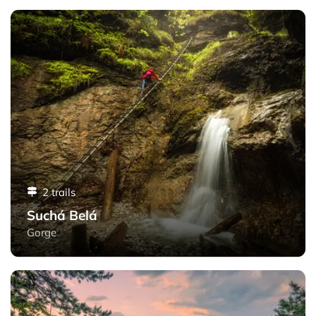
Suchá Belá - Slovak Paradise
2 trails
Suchá Belá
Gorge
Tomášovský výhľad - Slovak Paradise