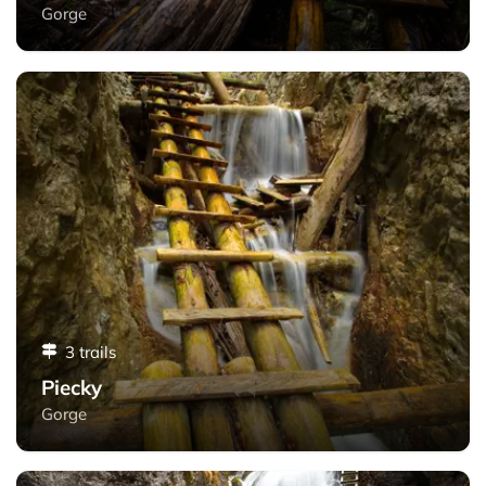
Gorge
Piecky - Slovak Paradise
3 trails
Piecky
Gorge
Zejmarská roklina - Slovak Paradise