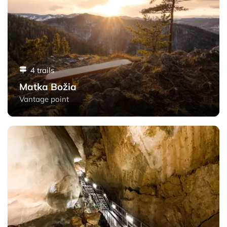
4 trails
Matka Božia
Vantage point
Dobšinská ľadová jaskyňa - Slovak Paradise