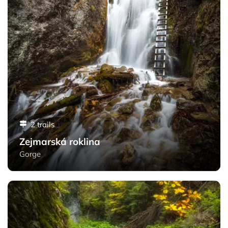
2 trails
Zejmarská roklina
Gorge
Sokolia dolina - Slovak Paradise