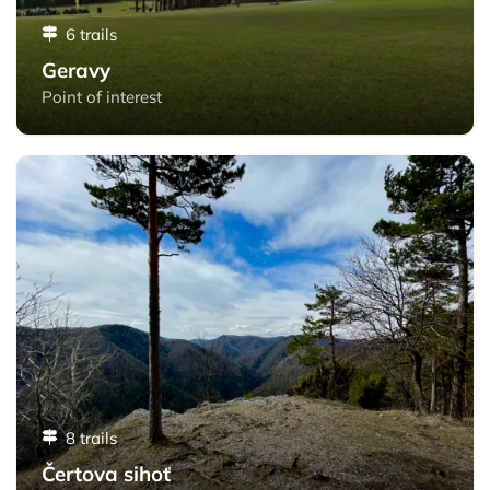
6 trails
Geravy
Point of interest
Čertova sihoť - Slovak Paradise
8 trails
Čertova sihoť