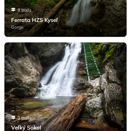
8 trails
Ferrata HZS Kyseľ
Gorge
Veľký Sokol - Slovak Paradise
3 trails
Veľký Sokol