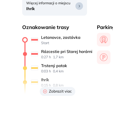
Więcej informacji o miejscu
Ihrík
Oznakowanie trasy
Parkin
Letanovce, zastávka
Start
Rázcestie pri Starej horárni
0:27 h 
 1,7 km
Trstený potok
0:03 h 
 0,4 km
Ihrík
0:15 h 
 0,8 km
Zobrazit viac
Zelená hora
0:25 h 
 2,3 km
Hrdlo Hornádu