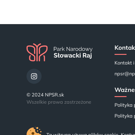
Kontak
Kontakt 
npsr@nps
Ważne 
© 2024 NPSR.sk
Wszelkie prawa zastrzeżone
Polityka 
Polityka
Ta witryna używa plików cookie. Kontyn