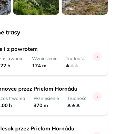
e trasy
e i z powrotem
zas trwania
Wzniesienie
Trudność
:22 h
174 m
tanovce przez Prielom Hornádu
zas trwania
Wzniesienie
Trudność
:00 h
370 m
dlesok przez Prielom Hornádu