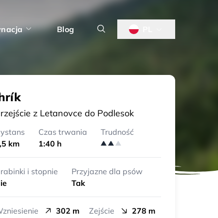
ynacja
Blog
PL
hrík
rzejście z Letanovce do Podlesok
ystans
Czas trwania
Trudność
,5 km
1:40 h
rabinki i stopnie
Przyjazne dla psów
ie
Tak
zniesienie
302 m
Zejście
278 m