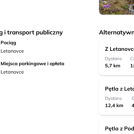
g i transport publiczny
Alternatywn
Pociąg
Z Letanovc
Letanovce
Dystans
C
Miejsca parkingowe i opłata
5,7 km
1
Letanovce
Pętla z Le
Dystans
C
12,4 km
4
Pętla z Po