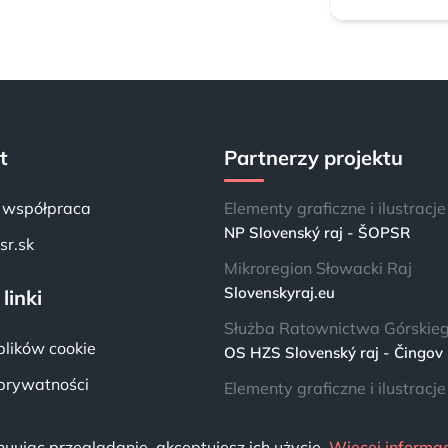
t
Partnerzy projektu
i współpraca
Elementy graficzne i ilustracje
NP Slovenský raj - ŠOPSR
r.sk
Mikroregion Słowacki Raj
Slovenskyraj.eu
linki
Służba Ratownictwa Górskie
plików cookie
OS HZS Slovenský raj - Čingov
 prywatności
Elementy graficzne i ilustracje
Lenka “Casy” Brabcová
uując przeglądanie, akceptujesz ich użycie.
Więcej informac