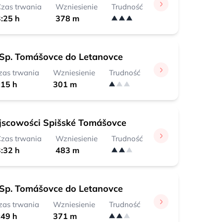
zas trwania
Wzniesienie
Trudność
:25 h
378 m
z Sp. Tomášovce do Letanovce
zas trwania
Wzniesienie
Trudność
:15 h
301 m
ejscowości Spišské Tomášovce
zas trwania
Wzniesienie
Trudność
:32 h
483 m
z Sp. Tomášovce do Letanovce
zas trwania
Wzniesienie
Trudność
:49 h
371 m