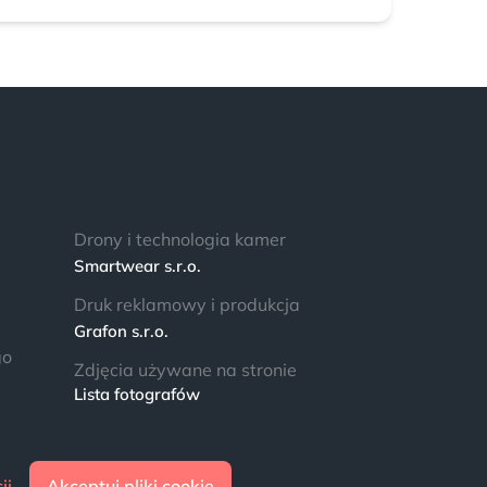
Drony i technologia kamer
Smartwear s.r.o.
Druk reklamowy i produkcja
Grafon s.r.o.
go
Zdjęcia używane na stronie
Lista fotografów
ji
Akceptuj pliki cookie