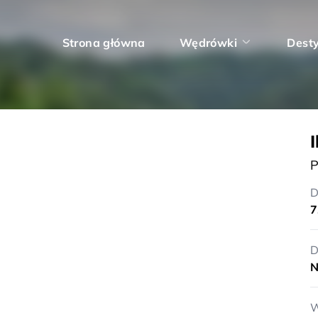
Strona główna
Wędrówki
Dest
I
P
D
7
D
N
W