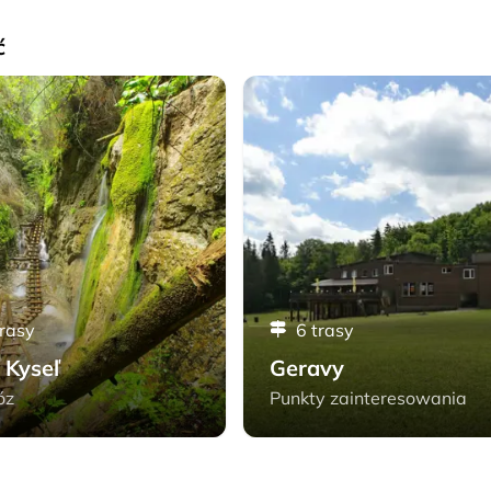
ć
ľ - Słowacki Raj
Geravy - Słowacki Raj
trasy
6 trasy
 Kyseľ
Geravy
óz
Punkty zainteresowania