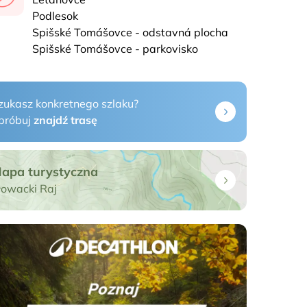
Podlesok
Spišské Tomášovce - odstavná plocha
Spišské Tomášovce - parkovisko
zukasz konkretnego szlaku?
próbuj
znajdź trasę
apa turystyczna
łowacki Raj