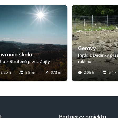
ia skala - Pętla z Stratená przez Zajfy
Geravy - Pętla z Dedink
Geravy
avrania skala
Pętla z Dedinky prz
tla z Stratená przez Zajfy
roklina
3:20 h
9,8 km
673 m
2:05 h
5,4 k
t
Partnerzy projektu