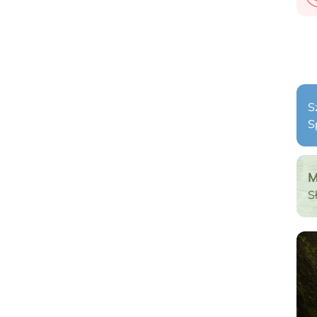
S
S
M
S