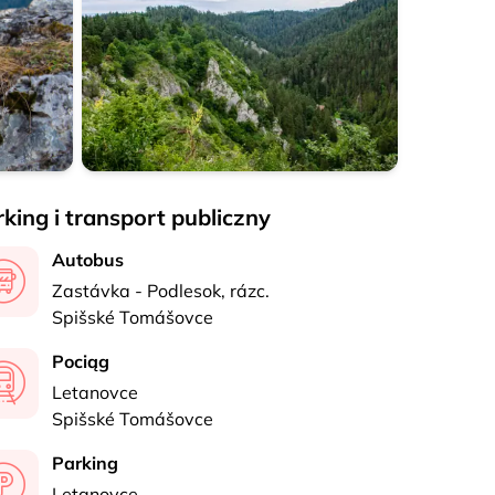
Ihrík
king i transport publiczny
Autobus
Zastávka - Podlesok, rázc.
Spišské Tomášovce
Pociąg
Letanovce
Spišské Tomášovce
Parking
Letanovce