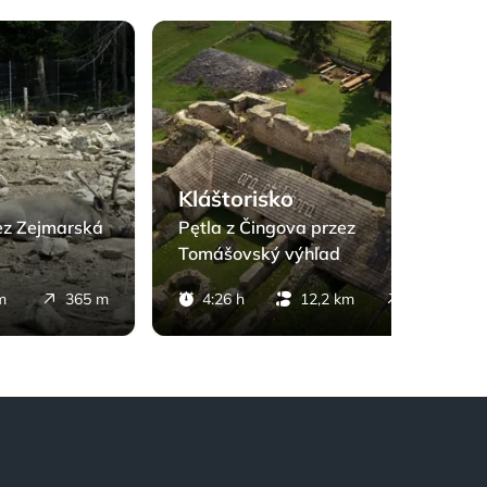
y przez Zejmarská roklina
Kláštorisko - Pętla z Čingova przez Tom
Kláštorisko
ez Zejmarská
Pętla z Čingova przez
Tomášovský výhľad
m
365 m
4:26 h
12,2 km
716 m