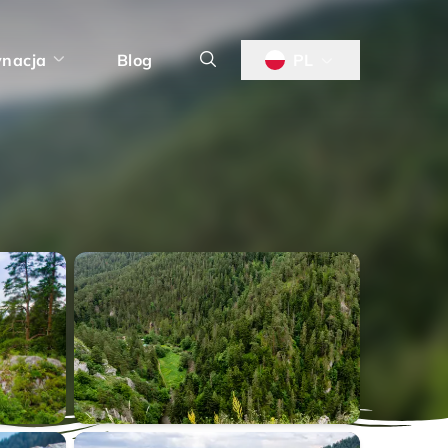
ynacja
Blog
PL
Ihrík