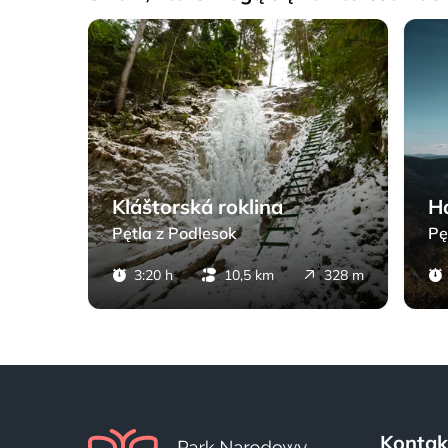
gova do Letanovców
Kláštorská roklina - Pętla z Podlesok
Havran
Kláštorská roklina
H
Pętla z Podlesok
Pę
483 m
3:20 h
10,5 km
328 m
Kontak