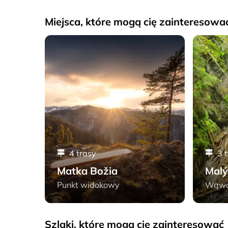
Miejsca, które mogą cię zainteresowa
cki Raj
Matka Božia - Słowacki Raj
Malý Kyse
4 trasy
3 
d
Matka Božia
Malý
Punkt widokowy
Wąw
Szlaki, które mogą cię zainteresować