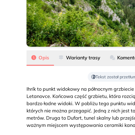
Ihrík
Opis
Warianty trasy
Koment
Tekst został przetł
Ihrík to punkt widokowy na północnym grzbiecie
Letanovce. Końcowa część grzbietu, która rozc
bardzo ładne widoki. W pobliżu tego punktu wid
których nie można przegapić. Jedną z nich jest t
metrów. Druga to Dufart, tunel skalny lub przejśc
ważnym miejscem występowania ceramiki kanal