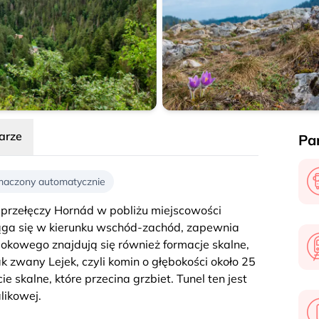
Ihrík
arze
Par
umaczony automatycznie
 przełęczy Hornád w pobliżu miejscowości
iąga się w kierunku wschód-zachód, zapewnia
okowego znajdują się również formacje skalne,
ak zwany Lejek, czyli komin o głębokości około 25
ie skalne, które przecina grzbiet. Tunel ten jest
ikowej.