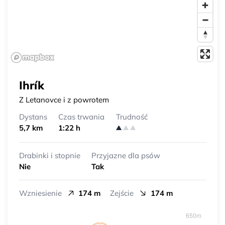
Ihrík
Z Letanovce i z powrotem
Dystans
Czas trwania
Trudność
5,7 km
1:22 h
Drabinki i stopnie
Przyjazne dla psów
Nie
Tak
Wzniesienie
174 m
Zejście
174 m