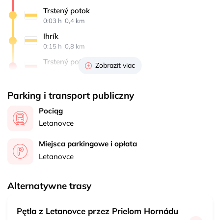
Trstený potok
0:03 h 
 0,4 km
Ihrík
0:15 h 
 0,8 km
Trstený potok
Zobrazit viac
0:07 h 
 0,8 km
Rázcestie pri Starej horárni
Parking i transport publiczny
0:03 h 
 0,4 km
Pociąg
Letanovce, zastávka
Letanovce
0:27 h 
 1,7 km
Miejsca parkingowe i opłata
Letanovce
Alternatywne trasy
Pętla z Letanovce przez Prielom Hornádu