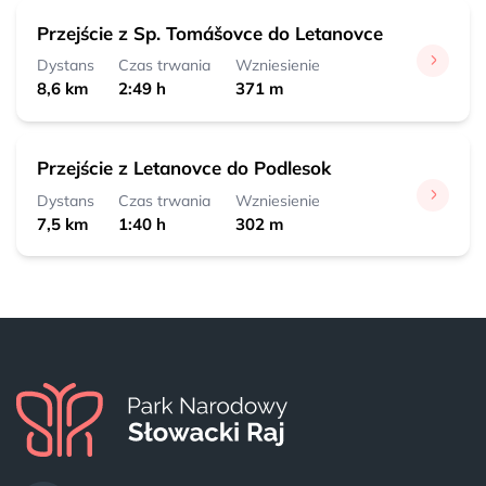
Przejście z Sp. Tomášovce do Letanovce
Dystans
Czas trwania
Wzniesienie
8,6 km
2:49 h
371 m
Przejście z Letanovce do Podlesok
Dystans
Czas trwania
Wzniesienie
7,5 km
1:40 h
302 m