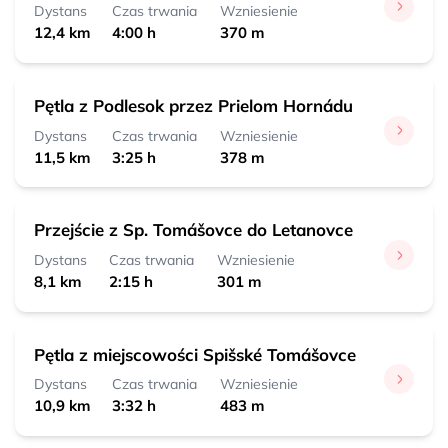
Dystans
Czas trwania
Wzniesienie
12,4 km
4:00 h
370 m
Pętla z Podlesok przez Prielom Hornádu
Dystans
Czas trwania
Wzniesienie
11,5 km
3:25 h
378 m
Przejście z Sp. Tomášovce do Letanovce
Dystans
Czas trwania
Wzniesienie
8,1 km
2:15 h
301 m
Pętla z miejscowości Spišské Tomášovce
Dystans
Czas trwania
Wzniesienie
10,9 km
3:32 h
483 m