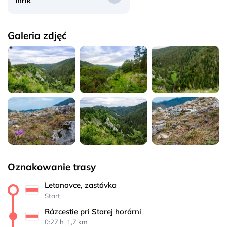
Ihrík
Galeria zdjęć
Oznakowanie trasy
Letanovce, zastávka
Start
Rázcestie pri Starej horárni
0:27 h 
 1,7 km