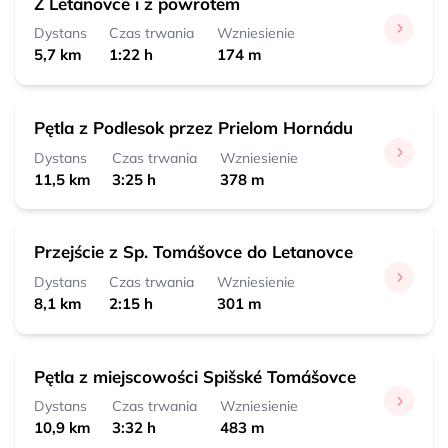
Z Letanovce i z powrotem
Letanovce, zastávka
0:27 h 
 1,7 km
Dystans
Czas trwania
Wzniesienie
5,7 km
1:22 h
174 m
Pętla z Podlesok przez Prielom Hornádu
Dystans
Czas trwania
Wzniesienie
11,5 km
3:25 h
378 m
Przejście z Sp. Tomášovce do Letanovce
Dystans
Czas trwania
Wzniesienie
8,1 km
2:15 h
301 m
Pętla z miejscowości Spišské Tomášovce
Dystans
Czas trwania
Wzniesienie
10,9 km
3:32 h
483 m