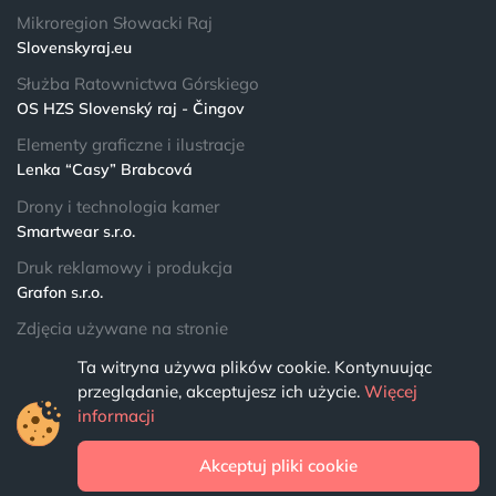
Mikroregion Słowacki Raj
Slovenskyraj.eu
Służba Ratownictwa Górskiego
OS HZS Slovenský raj - Čingov
Elementy graficzne i ilustracje
Lenka “Casy” Brabcová
Drony i technologia kamer
Smartwear s.r.o.
Druk reklamowy i produkcja
Grafon s.r.o.
Zdjęcia używane na stronie
Lista fotografów
Ta witryna używa plików cookie. Kontynuując
przeglądanie, akceptujesz ich użycie.
Więcej
© 2024 NPSR.sk
informacji
Wszelkie prawa zastrzeżone
Akceptuj pliki cookie