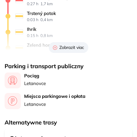
0:27 h 
 1,7 km
Trstený potok
0:03 h 
 0,4 km
Ihrík
0:15 h 
 0,8 km
Zelená hora
Zobrazit viac
0:25 h 
 2,3 km
Hrdlo Hornádu
Parking i transport publiczny
0:15 h 
 0,7 km
Pociąg
Kláštorská roklina, ústie
Letanovce
1:00 h 
 2,7 km
Letanovský mlyn
Miejsca parkingowe i opłata
1:00 h 
 1,5 km
Letanovce
Trstený potok
0:05 h 
 0,2 km
Alternatywne trasy
Rázcestie pri Starej horárni
0:03 h 
 0,4 km