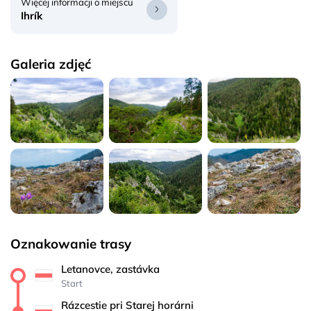
Więcej informacji o miejscu
Ihrík
Galeria zdjęć
Oznakowanie trasy
Letanovce, zastávka
Start
Rázcestie pri Starej horárni