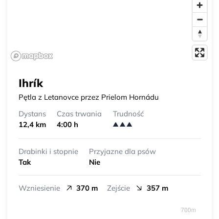
Ihrík
Pętla z Letanovce przez Prielom Hornádu
Dystans
Czas trwania
Trudność
12,4 km
4:00 h
Drabinki i stopnie
Przyjazne dla psów
Tak
Nie
Wzniesienie
370 m
Zejście
357 m