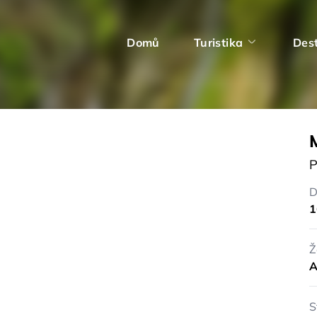
Domů
Turistika
Des
P
D
1
Ž
A
S