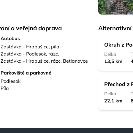
ání a veřejná doprava
Alternativní
Autobus
Okruh z Po
Zastávka - Hrabušice, píla
Zastávka - Podlesok, rázc.
Délka
T
Zastávka - Hrabušice, rázc. Betlanovce
13,5 km
4
Parkoviště a parkovné
Podlesok
Přechod z 
Píla
Délka
T
22,1 km
6