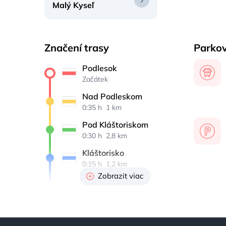
Malý Kyseľ
Značení trasy
Parkov
Podlesok
Začátek
Nad Podleskom
0:35 h 
 1 km
Pod Kláštoriskom
0:30 h 
 2,8 km
Kláštorisko
0:15 h 
 1,2 km
Zobrazit viac
Rázcestie nad 
Kláštoriskom
0:05 h 
 0,4 km
Nad Kyseľom