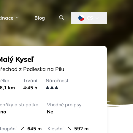
tinace
Blog
CS
Malý Kyseľ
řechod z Podleska na Pílu
élka
Trvání
Náročnost
6,1 km
4:45 h
ebříky a stupátka
Vhodné pro psy
no
Ne
toupání
645 m
Klesání
592 m