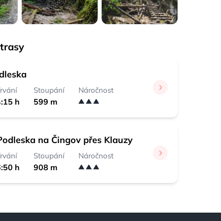
 trasy
dleska
rvání
Stoupání
Náročnost
:15 h
599 m
Podleska na Čingov přes Klauzy
rvání
Stoupání
Náročnost
:50 h
908 m