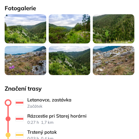
Fotogalerie
Značení trasy
Letanovce, zastávka
Začátek
Rázcestie pri Starej horárni
0:27 h 
 1,7 km
Trstený potok
0:03 h 
 0,4 km