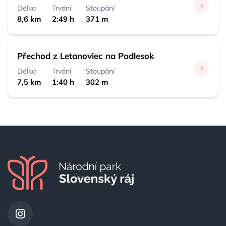
Délka
Trvání
Stoupání
8,6 km
2:49 h
371 m
Přechod z Letanoviec na Podlesok
Délka
Trvání
Stoupání
7,5 km
1:40 h
302 m