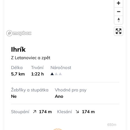
Ihrík
Z Letanoviec a zpět
Délka
Trvání
Náročnost
5,7 km
1:22 h
Žebříky a stupátka
Vhodné pro psy
Ne
Ano
Stoupání
174 m
Klesání
174 m