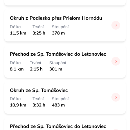
Okruh z Podleska přes Prielom Hornádu
Délka
Trvání
Stoupání
11,5 km
3:25 h
378 m
Přechod ze Sp. Tomášoviec do Letanoviec
Délka
Trvání
Stoupání
8,1 km
2:15 h
301 m
Okruh ze Sp. Tomášoviec
Délka
Trvání
Stoupání
10,9 km
3:32 h
483 m
Přechod ze Sp. Tomášoviec do Letanoviec