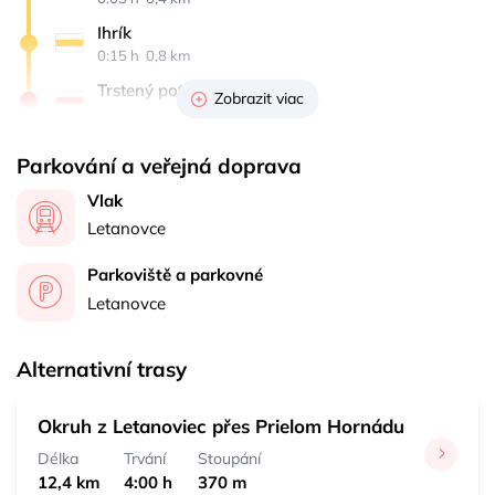
Ihrík
0:15 h 
 0,8 km
Trstený potok
Zobrazit viac
0:07 h 
 0,8 km
Rázcestie pri Starej horárni
Parkování a veřejná doprava
0:03 h 
 0,4 km
Vlak
Letanovce, zastávka
Letanovce
0:27 h 
 1,7 km
Parkoviště a parkovné
Letanovce
Alternativní trasy
Okruh z Letanoviec přes Prielom Hornádu
Délka
Trvání
Stoupání
12,4 km
4:00 h
370 m