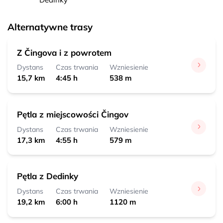
Alternatywne trasy
Z Čingova i z powrotem
Dystans
Czas trwania
Wzniesienie
15,7 km
4:45 h
538 m
Pętla z miejscowości Čingov
Dystans
Czas trwania
Wzniesienie
17,3 km
4:55 h
579 m
Pętla z Dedinky
Dystans
Czas trwania
Wzniesienie
19,2 km
6:00 h
1120 m