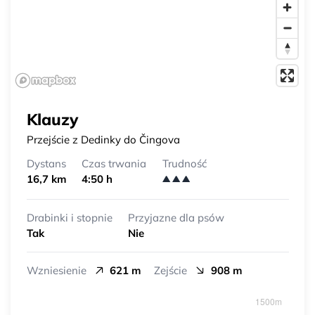
Klauzy
Przejście z Dedinky do Čingova
Dystans
Czas trwania
Trudność
16,7 km
4:50 h
Drabinki i stopnie
Przyjazne dla psów
Tak
Nie
Wzniesienie
621 m
Zejście
908 m