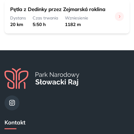
Pętla z Dedinky przez Zejmarská roklina
Dystans
Czas trwania
Wzniesienie
20 km
5:50 h
1182 m
Kontakt