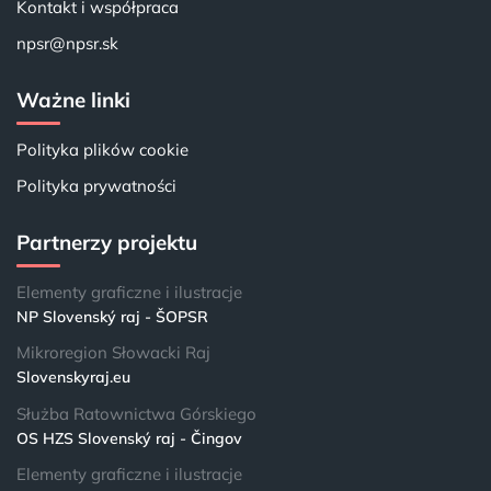
Kontakt i współpraca
npsr@npsr.sk
Ważne linki
Polityka plików cookie
Polityka prywatności
Partnerzy projektu
Elementy graficzne i ilustracje
NP Slovenský raj - ŠOPSR
Mikroregion Słowacki Raj
Slovenskyraj.eu
Służba Ratownictwa Górskiego
OS HZS Slovenský raj - Čingov
Elementy graficzne i ilustracje