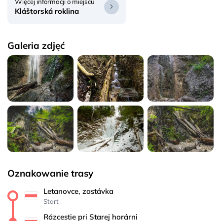
Więcej informacji o miejscu
Kláštorská roklina
Galeria zdjęć
Oznakowanie trasy
Letanovce, zastávka
Start
Rázcestie pri Starej horárni