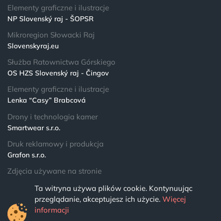
Elementy graficzne i ilustracje
NP Slovenský raj - ŠOPSR
Mikroregion Słowacki Raj
Slovenskyraj.eu
Służba Ratownictwa Górskiego
OS HZS Slovenský raj - Čingov
Elementy graficzne i ilustracje
Lenka “Casy” Brabcová
Drony i technologia kamer
Smartwear s.r.o.
Druk reklamowy i produkcja
Grafon s.r.o.
Zdjęcia używane na stronie
Lista fotografów
Ta witryna używa plików cookie. Kontynuując
przeglądanie, akceptujesz ich użycie.
Więcej
© 2024 NPSR.sk
informacji
Wszelkie prawa zastrzeżone