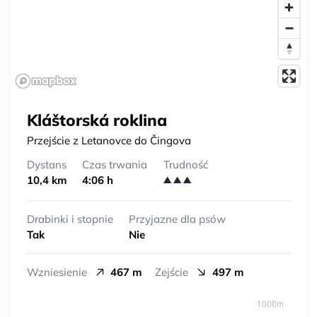
Kláštorská roklina
Przejście z Letanovce do Čingova
Dystans
Czas trwania
Trudność
10,4 km
4:06 h
Drabinki i stopnie
Przyjazne dla psów
Tak
Nie
Wzniesienie
467 m
Zejście
497 m