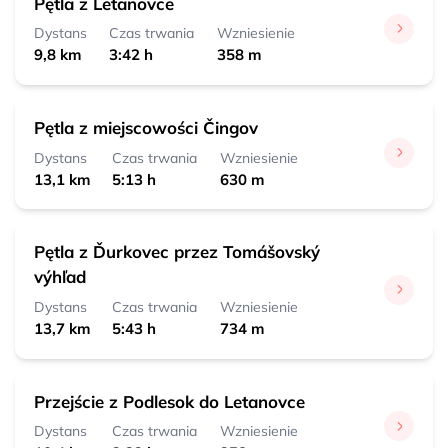
Pętla z Letanovce
Lesnica, ústie
0:30 h 
 1,8 km
Dystans
Czas trwania
Wzniesienie
9,8 km
3:42 h
358 m
Čingov, centrum
0:10 h 
 0,5 km
Pętla z miejscowości Čingov
Dystans
Czas trwania
Wzniesienie
13,1 km
5:13 h
630 m
Pętla z Ďurkovec przez Tomášovský
výhľad
Dystans
Czas trwania
Wzniesienie
13,7 km
5:43 h
734 m
Przejście z Podlesok do Letanovce
Dystans
Czas trwania
Wzniesienie