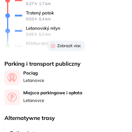
0:27 h 
 1,7 km
Trstený potok
0:03 h 
 0,4 km
Letanovský mlyn
0:05 h 
 0,2 km
Kláštorská roklina, ústie
Zobrazit viac
1:00 h 
 1,5 km
Kláštorisko
Parking i transport publiczny
1:00 h 
 1,2 km
Pociąg
Kláštorisko, lúka
Letanovce
0:06 h 
 0,4 km
Čertova sihoť
Miejsca parkingowe i opłata
0:20 h 
 1,1 km
Letanovce
Biely potok, rázcestie
0:20 h 
 1,4 km
Alternatywne trasy
Biely potok, ústie
0:05 h 
 0,1 km