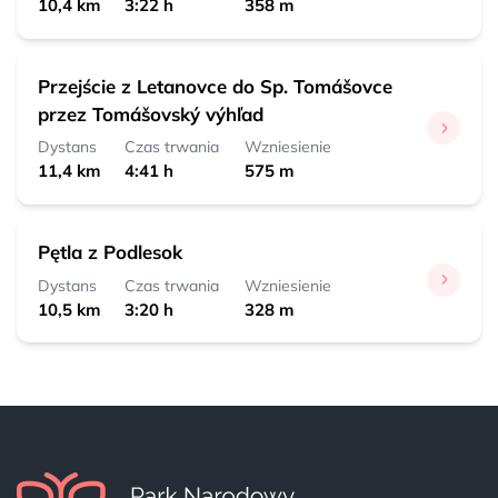
10,4 km
3:22 h
358 m
Przejście z Letanovce do Sp. Tomášovce
przez Tomášovský výhľad
Dystans
Czas trwania
Wzniesienie
11,4 km
4:41 h
575 m
Pętla z Podlesok
Dystans
Czas trwania
Wzniesienie
10,5 km
3:20 h
328 m