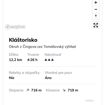
Kláštorisko
Okruh z Čingova cez Tomášovský výhľad
Dĺžka
Trvanie
Náročnosť
12,2 km
4:26 h
Rebríky a stúpačky
Vhodné pre psov
Nie
Áno
Stúpanie
716 m
Klesanie
719 m