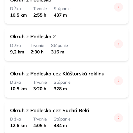
0:30 h 
 0,7 km
Dĺžka
Trvanie
Stúpanie
Biely potok, ústie
10,5 km
2:55 h
437 m
0:45 h 
 2,5 km
Lesnica, ústie
0:30 h 
 1,8 km
Okruh z Podleska 2
Čingov, centrum
Dĺžka
Trvanie
Stúpanie
0:10 h 
 0,5 km
9,2 km
2:30 h
316 m
Okruh z Podleska cez Kláštorskú roklinu
Dĺžka
Trvanie
Stúpanie
10,5 km
3:20 h
328 m
Okruh z Podleska cez Suchú Belú
Dĺžka
Trvanie
Stúpanie
12,6 km
4:05 h
484 m