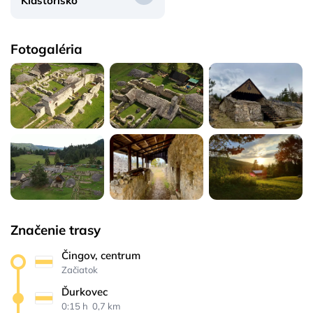
Kláštorisko
Fotogaléria
Značenie trasy
Čingov, centrum
Začiatok
Ďurkovec
0:15 h 
 0,7 km