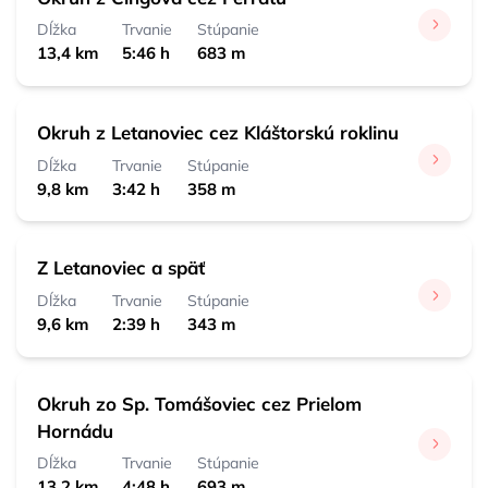
Dĺžka
Trvanie
Stúpanie
13,4 km
5:46 h
683 m
Okruh z Letanoviec cez Kláštorskú roklinu
Dĺžka
Trvanie
Stúpanie
9,8 km
3:42 h
358 m
Z Letanoviec a späť
Dĺžka
Trvanie
Stúpanie
9,6 km
2:39 h
343 m
Okruh zo Sp. Tomášoviec cez Prielom
Hornádu
Dĺžka
Trvanie
Stúpanie
13,2 km
4:48 h
693 m