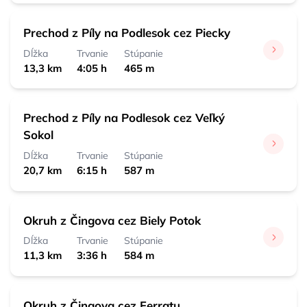
Prechod z Píly na Podlesok cez Piecky
Dĺžka
Trvanie
Stúpanie
13,3 km
4:05 h
465 m
Prechod z Píly na Podlesok cez Veľký
Sokol
Dĺžka
Trvanie
Stúpanie
20,7 km
6:15 h
587 m
Okruh z Čingova cez Biely Potok
Dĺžka
Trvanie
Stúpanie
11,3 km
3:36 h
584 m
Okruh z Čingova cez Ferratu